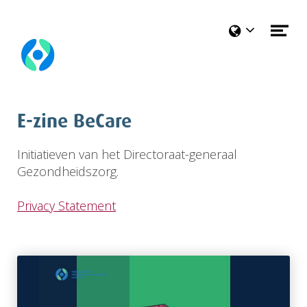
Naar hoofdcontent
Me
op
E-zine BeCare
Initiatieven van het Directoraat-generaal
Gezondheidszorg.
Privacy Statement